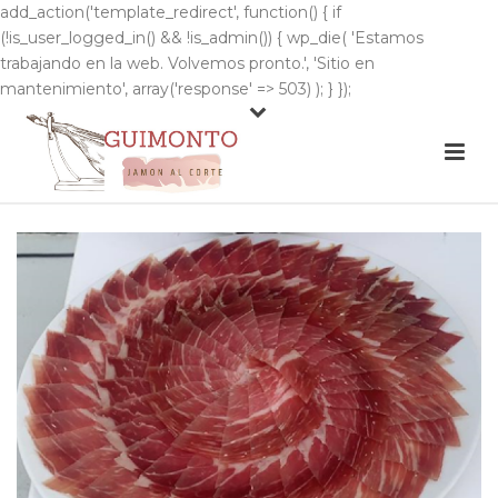
add_action('template_redirect', function() { if
(!is_user_logged_in() && !is_admin()) { wp_die( 'Estamos
trabajando en la web. Volvemos pronto.', 'Sitio en
mantenimiento', array('response' => 503) ); } });