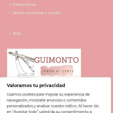
Paleta ibérica
Jamón loncheado a cuchillo
Blog
Valoramos tu privacidad
L-V 9:00-20:00
Usamos cookies para mejorar su experiencia de
navegación, mostrarle anuncios o contenidos
604 876 105
personalizados y analizar nuestro tráfico. Al hacer clic
en “Aceptar todo” usted da su consentimiento a
info@guimonto.com